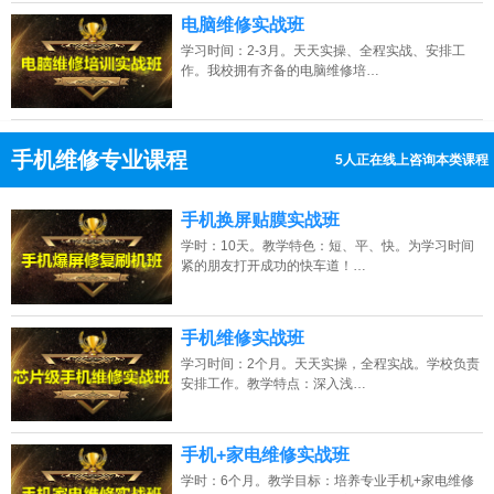
电脑维修实战班
学习时间：2-3月。天天实操、全程实战、安排工
作。我校拥有齐备的电脑维修培…
手机维修专业课程
7人正在线上咨询本类课程
13807313137
点击免费咨询电话：
手机换屏贴膜实战班
学时：10天。教学特色：短、平、快。为学习时间
紧的朋友打开成功的快车道！…
手机维修实战班
学习时间：2个月。天天实操，全程实战。学校负责
安排工作。教学特点：深入浅…
手机+家电维修实战班
学时：6个月。教学目标：培养专业手机+家电维修