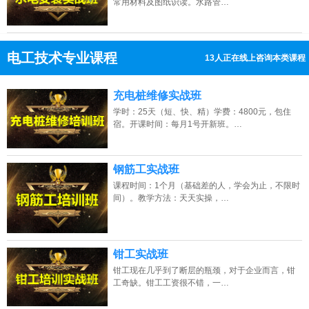
常用材料及图纸识读。水路管…
电工技术专业课程
7人正在线上咨询本类课程
13807313137
点击免费咨询电话：
充电桩维修实战班
学时：25天（短、快、精）学费：4800元，包住
宿。开课时间：每月1号开新班。…
钢筋工实战班
课程时间：1个月（基础差的人，学会为止，不限时
间）。教学方法：天天实操，…
钳工实战班
钳工现在几乎到了断层的瓶颈，对于企业而言，钳
工奇缺。钳工工资很不错，一…