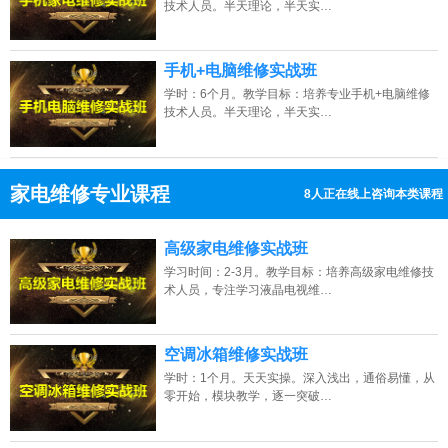
技术人员。半天理论，半天实…
手机+电脑维修实战班
学时：6个月。教学目标：培养专业手机+电脑维修
技术人员。半天理论，半天实…
家电维修专业课程
8人正在线上咨询本类课程
13807313137
点击免费咨询电话：
高级家电维修实战班
学习时间：2-3月。教学目标：培养高级家电维修技
术人员，专注学习液晶电视维…
空调冰箱维修实战班
学时：1个月。天天实操。深入浅出，通俗易懂，从
零开始，模块教学，逐一突破…