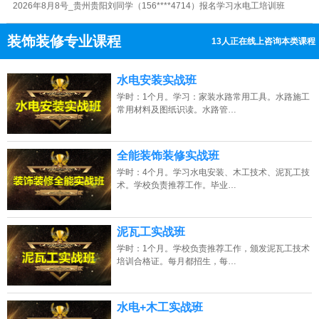
2026年8月8号_福建福州苏同学（155****6396）报名学习水电工培训班
装饰装修专业课程
9人正在线上咨询本类课程
13807313137
点击免费咨询电话：
水电安装实战班
学时：1个月。学习：家装水路常用工具。水路施工
常用材料及图纸识读。水路管…
全能装饰装修实战班
学时：4个月。学习水电安装、木工技术、泥瓦工技
术。学校负责推荐工作。毕业…
泥瓦工实战班
学时：1个月。学校负责推荐工作，颁发泥瓦工技术
培训合格证。每月都招生，每…
水电+木工实战班