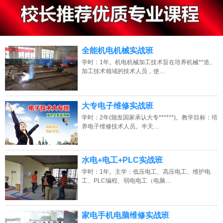
13807313137
点击免费咨询电话：
全能机电机械实战班
学时：1年。机电机械加工技术旨在培养机械**造、
加工技术领域的技术人员，使…
大专电子维修实战班
学时：2年(颁发国家承认大专******)。教学目标：培
养电子维修技术人员。半天…
水电+电工+PLC实战班
学时：1年。主学：低压电工、高压电工、维护电
工、PLC编程、弱电电工（电脑…
家电手机电脑维修实战班