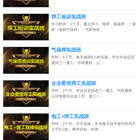
焊工短训实战班
学习时间：1个月。重点学习：电焊，氩弧焊，二保
焊（俗称气保焊），气割等技…
气保焊实战班
学时：1个月。每天保障6小时实操，学生毕业后安
置到三一重工、中联重科、山…
企业委培焊工实战班
学时：2个月。毕业后安排进三一重工、中联重科、
山河智能等企业工作。按三一…
电工+焊工实战班
学时：2个月。天天实操，学员每天动手操作时间不
少于6小时。教学目标：培养…