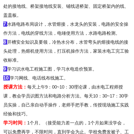
处的接地线、桥架接地线安装、铺线进桥架、固定桥架内的线、
盖盖板。
河北学员正报名水电工培训班
7
水路电路布局设计，水管熔接，水龙头的安装，电路的安全操
作方法，电线的穿线方法，电锤使用方法，水路电路检测。
8
开槽安全知识及要领，冷热水分布，水管弯头的熔接电线的接
头处理，热熔机使用方法，打压机操作方法，家装水电工完工验
收标准。
9
学习识水电工程施工图，学习水电造价预算。
10
学习网线、电话线布线施工。
授课方法：
每天上午9：00~10：30理论课，由水电工程师授
课，教会学员识图方法和电路分析方法。每天10：30~17：30学
员实操，自己亲自动手操作，老师手把手教，传授现场施工实践
经验和技巧。
学习时间：
1个月。（接受能力差一点的，1个月如果没学会，
可以免费再学，不限时间，直到学会为止。
学校免费发被子、工