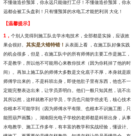
不懂做造价预算，你永远只能做打工仔！不懂做造价预算，你永
远都会被工头盘剥！只有懂预算的水电工才能把利润 大化！
【温馨提示】
1，
个别人觉得到施工队去学水电技术，全部都是实操，应该效
果会很好。
其实是大错特错！
从表面上看 ，在施工队好像实践
的机会很多，但是，在施工队中的所有师傅的主要工作是施工，
不是教学，所以他不可能用心来教你技术（因为你耗掉了他的时
间）。再加上施工队的师傅大多数是文化底子不厚，本身就是跟
师傅学出来的，不是科班出身，即使他肚子里有东西，他也不一
定能完整表达出来，让学员弄明白。他们一般只知其然，说不出
其所以然，这样就教不好学员，学员也只能学些皮毛，核心技术
你根本不可能学到（因为师傅水平有限、也根本不识施工图，只
能照葫芦画瓢）。湖南阳光电子学校的老师都是科班出身，从事
水电教学、施工工作多年，有丰富的教学和实战经验，懂设计、
懂施工，更重要的是懂怎样教学，知道怎样让学员弄懂学会，有