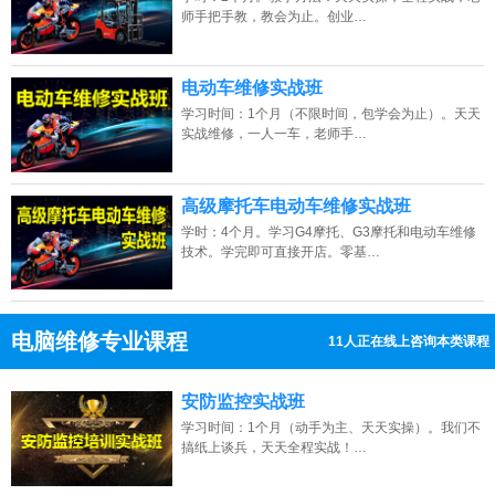
师手把手教，教会为止。创业…
电动车维修实战班
学习时间：1个月（不限时间，包学会为止）。天天
实战维修，一人一车，老师手…
高级摩托车电动车维修实战班
学时：4个月。学习G4摩托、G3摩托和电动车维修
技术。学完即可直接开店。零基…
电脑维修专业课程
10人正在线上咨询本类课程
13807313137
点击免费咨询电话：
安防监控实战班
学习时间：1个月（动手为主、天天实操）。我们不
搞纸上谈兵，天天全程实战！…