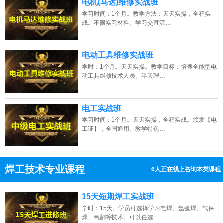
电机(马达)维修实战班
学习时间：1个月。教学方法：天天实操，全程实
战。不限实习材料。学习交直流…
电动工具维修实战班
学时：1个月。天天实操。教学目标：培养全能型电
动工具维修技术人员。半天理…
电工实战班
学习时间：1个月。天天实操，全程实战。颁发【电
工证】，全国通用。教学特色…
焊工技术专业课程
12人正在线上咨询本类课程
13807313137
点击免费咨询电话：
15天短期焊工实战班
学时：15天。学员可选择学习电焊、氩弧焊、气保
焊、氧割等技术。可以任选一…