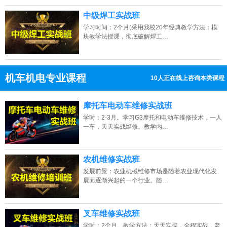
中级焊工实战班
学习时间：2个月(采用我校20年经典教学方法：模
块教学法授课，彻底破解焊工…
机车机电专业课程
10人正在线上咨询本类课程
13807313137
点击免费咨询电话：
摩托车电动车维修实战班
学时：2-3月。学习G3摩托和电动车维修技术，一人
一车，天天实战维修。教学内…
农机维修实战班
发展前景：农业机械维修市场是随着农业现代化发
展而逐渐兴起的一个行业。随…
叉车维修实战班
学时：2个月。教学方法：天天实操，全程实战，老