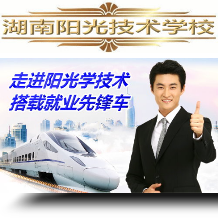
水
电
安
装
培
训
学
校