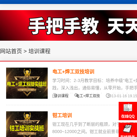
网站首页
>
培训课程
电工+焊工双技培训
学习时间：2-3月教学目标：培养中级“电工
践，深入浅出，通俗易懂，从零开始，手把
的、全能的电工焊工技术人才。教学内容：
培训课程
电工+焊工双技
2013-01-16 19.15
钳工培训
钳工现在几乎到了断层的瓶颈，对于企业而
8000~12000之间。钳工就业前景非常好