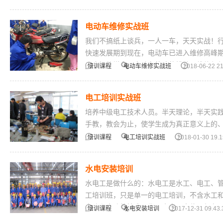
电动车维修实战班
我们不搞纸上谈兵，一人一车，天天实战！行
快速发展期到现在，电动车已进入维修高峰
器磨损的增多，电动车故障的排除、维修与
培训课程
电动车维修实战班
2018-06-22 21
电工培训实战班
培养中级电工技术人员。半天理论，半天实
手教，教会为止，使学生成为真正意义上的
培训课程
电工培训实战班
2018-01-30 19.1
水电安装培训
水电工是做什么的：水电工是水工、电工、
工培训班，只是单一的电工培训，不含水工
电路和水路的技术工作。水电工岗位一般有
培训课程
水电安装培训
2017-12-31 09.43.