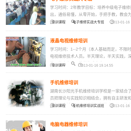
学习时间：2年教学目标：培养中级电子维修
出，通俗易懂，从零开始，手把手教，教会
培训课程
电子维修实战大专班
2013-01-16 
液晶电视维修培训
学习时间：1--2个月（本人基础而定，不
电视维修技术人员。半天理论，半天实践，
教，教会为止，使学生成为真...
培训课程
2013-01-16 19.14.55
手机维修培训
湖南长沙阳光手机维修培训学校是一家结合
员把理论与实践知识相结合，拥有自主研发
常年开班授课，随到随学，包学会，而且终
培训课程
手机维修培训实战班
2013-01-16 
电脑电器维修培训