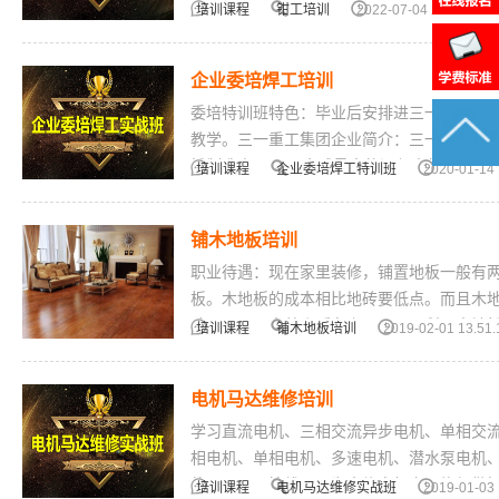
培训课程
钳工培训
2022-07-04 20.07.40
企业委培焊工培训
委培特训班特色：毕业后安排进三一重工集
教学。三一重工集团企业简介：三一集团于20
械制造商20强、全球最大的混凝土机械制造
培训课程
企业委培焊工特训班
2020-01-14 
铺木地板培训
职业待遇：现在家里装修，铺置地板一般有
板。木地板的成本相比地砖要低点。而且木
孩子，可以光着脚踩在上面玩耍。所以木地
培训课程
铺木地板培训
2019-02-01 13.51.
电机马达维修培训
学习直流电机、三相交流异步电机、单相交流
相电机、单相电机、多速电机、潜水泵电机
的展开图、接线图、为大修电机定子绕组做
培训课程
电机马达维修实战班
2019-01-03 