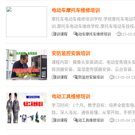
电动车摩托车维修培训
摩托车电动车维修培训学校,学修摩托车电动
训,摩托车电动车维修学校,摩托车电动车技
修、摩托车维修培训全国招生。【报名电话：400
培训课程
电动车摩托车维修培训
2015-02-0
安防监控安装培训
课程内容：摄像头安装调试、电动变焦镜头
探测器安装、温湿度传感器安装、云台安装
装、智能家居可视对讲机安装等设备。适合
培训课程
安防监控安装培训
2013-05-04 15
电动工具维修培训
学习时间：1个月。教学目标：培养全能型电
践，深入浅出，通俗易懂，从零开始，手把
的、全能的电动工具维修技术人才。
培训课程
电动工具维修培训
2013-05-04 15