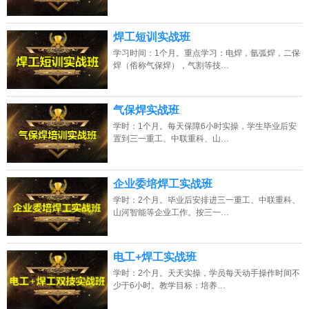
焊工短训实战班
学习时间：1个月。重点学习：电焊，氩弧焊，二保
焊（俗称气保焊），气割等技…
气保焊实战班
学时：1个月。每天保障6小时实操，学生毕业后安
置到三一重工、中联重科、山…
企业委培焊工实战班
学时：2个月。毕业后安排进三一重工、中联重科、
山河智能等企业工作。按三一…
电工+焊工实战班
学时：2个月。天天实操，学员每天动手操作时间不
少于6小时。教学目标：培养…