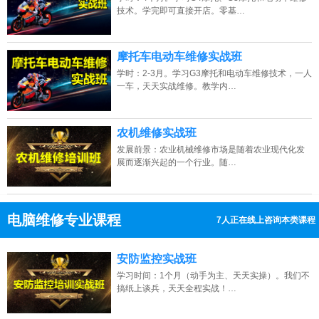
技术。学完即可直接开店。零基…
摩托车电动车维修实战班
学时：2-3月。学习G3摩托和电动车维修技术，一人
一车，天天实战维修。教学内…
农机维修实战班
发展前景：农业机械维修市场是随着农业现代化发
展而逐渐兴起的一个行业。随…
电脑维修专业课程
4人正在线上咨询本类课程
13807313137
点击免费咨询电话：
安防监控实战班
学习时间：1个月（动手为主、天天实操）。我们不
搞纸上谈兵，天天全程实战！…