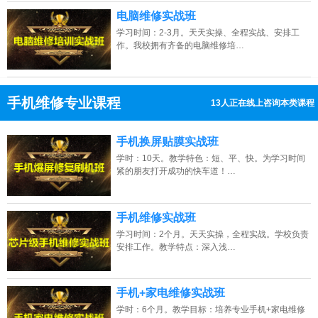
电脑维修实战班
学习时间：2-3月。天天实操、全程实战、安排工
作。我校拥有齐备的电脑维修培…
手机维修专业课程
12人正在线上咨询本类课程
13807313137
点击免费咨询电话：
手机换屏贴膜实战班
学时：10天。教学特色：短、平、快。为学习时间
紧的朋友打开成功的快车道！…
手机维修实战班
学习时间：2个月。天天实操，全程实战。学校负责
安排工作。教学特点：深入浅…
手机+家电维修实战班
学时：6个月。教学目标：培养专业手机+家电维修