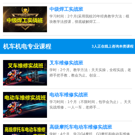
中级焊工实战班
学习时间：2个月(采用我校20年经典教学方法：模
块教学法授课，彻底破解焊工…
机车机电专业课程
9人正在线上咨询本类课程
13807313137
点击免费咨询电话：
叉车维修实战班
学时：2个月。教学方法：天天实操，全程实战，老
师手把手教，教会为止。创业…
电动车维修实战班
学习时间：1个月（不限时间，包学会为止）。天天
实战维修，一人一车，老师手…
高级摩托车电动车维修实战班
学时：4个月。学习G4摩托、G3摩托和电动车维修