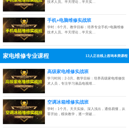
技术人员。半天理论，半天实…
手机+电脑维修实战班
学时：6个月。教学目标：培养专业手机+电脑维修
技术人员。半天理论，半天实…
家电维修专业课程
14人正在线上咨询本类课程
13807313137
点击免费咨询电话：
高级家电维修实战班
学习时间：2-3月。教学目标：培养高级家电维修技
术人员，专注学习液晶电视维…
空调冰箱维修实战班
学时：1个月。天天实操。深入浅出，通俗易懂，从
零开始，模块教学，逐一突破…