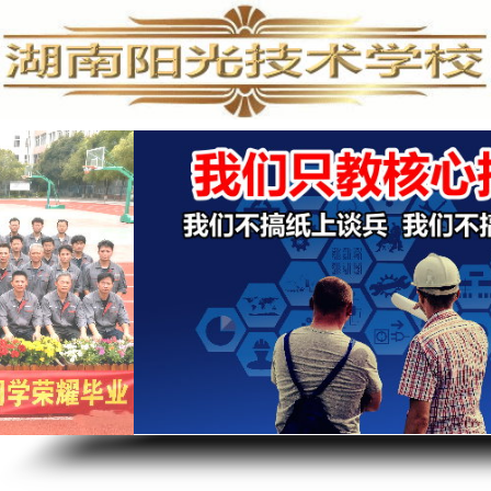
培
训,
水
电
工
培
训,
水
电
安
装
培
训
学
校