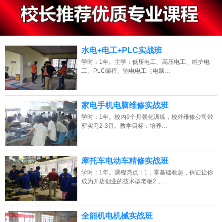
13807313137
点击免费咨询电话：
水电+电工+PLC实战班
学时：1年。主学：低压电工、高压电工、维护电
工、PLC编程、弱电电工（电脑…
家电手机电脑维修实战班
学时：1年。校内9个月强化训练，校外维修公司带
薪实习2-3月。教学目标：培养…
摩托车电动车精修实战班
学时：1年。课程亮点：1，零基础教起，保证让你
成为开店创业的技术型老板2，…
全能机电机械实战班