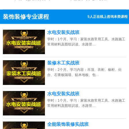
2026年8月9号_福建福州田同学（134****6795）报名学习水电工培训班
装饰装修专业课程
2026年8月9号_海南海口钟同学（133****3186）报名学习水电工培训班
8人正在线上咨询本类课程
2026年8月9号_湖北武汉张同学（181****6538）报名学习水电工培训班
13807313137
点击免费咨询电话：
水电安装实战班
学时：1个月。学习：家装水路常用工具。水路施工
常用材料及图纸识读。水路管…
装修木工实战班
学时：2个月。学习内容：吊顶、衣柜、橱柜、灶
台、石膏板隔墙、贴木地板、包…
水电安装实战班
学时：1个月。学习：家装水路常用工具。水路施工
常用材料及图纸识读。水路管…
全能装饰装修实战班