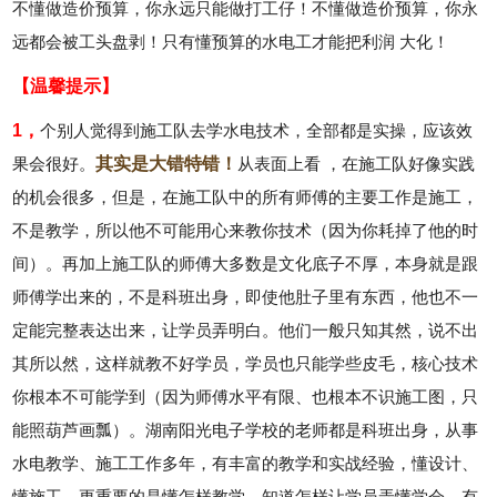
不懂做造价预算，你永远只能做打工仔！不懂做造价预算，你永
远都会被工头盘剥！只有懂预算的水电工才能把利润 大化！
【温馨提示】
1，
个别人觉得到施工队去学水电技术，全部都是实操，应该效
果会很好。
其实是大错特错！
从表面上看 ，在施工队好像实践
的机会很多，但是，在施工队中的所有师傅的主要工作是施工，
不是教学，所以他不可能用心来教你技术（因为你耗掉了他的时
间）。再加上施工队的师傅大多数是文化底子不厚，本身就是跟
师傅学出来的，不是科班出身，即使他肚子里有东西，他也不一
定能完整表达出来，让学员弄明白。他们一般只知其然，说不出
其所以然，这样就教不好学员，学员也只能学些皮毛，核心技术
你根本不可能学到（因为师傅水平有限、也根本不识施工图，只
能照葫芦画瓢）。湖南阳光电子学校的老师都是科班出身，从事
水电教学、施工工作多年，有丰富的教学和实战经验，懂设计、
懂施工，更重要的是懂怎样教学，知道怎样让学员弄懂学会，有