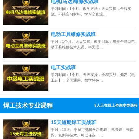
电机(马达)维修实战班
学习时间：1个月。教学方法：天天实操，全程实
战。不限实习材料。学习交直流…
电动工具维修实战班
学时：1个月。天天实操。教学目标：培养全能型电
动工具维修技术人员。半天理…
电工实战班
学习时间：1个月。天天实操，全程实战。颁发【电
工证】，全国通用。教学特色…
焊工技术专业课程
10人正在线上咨询本类课程
13807313137
点击免费咨询电话：
15天短期焊工实战班
学时：15天。学员可选择学习电焊、氩弧焊、气保
焊、氧割等技术。可以任选一…