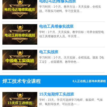
电机(马达)维修实战班
学习时间：1个月。教学方法：天天实操，全程实
战。不限实习材料。学习交直流…
电动工具维修实战班
学时：1个月。天天实操。教学目标：培养全能型电
动工具维修技术人员。半天理…
电工实战班
学习时间：1个月。天天实操，全程实战。颁发【电
工证】，全国通用。教学特色…
焊工技术专业课程
8人正在线上咨询本类课程
13807313137
点击免费咨询电话：
15天短期焊工实战班
学时：15天。学员可选择学习电焊、氩弧焊、气保
焊、氧割等技术。可以任选一…