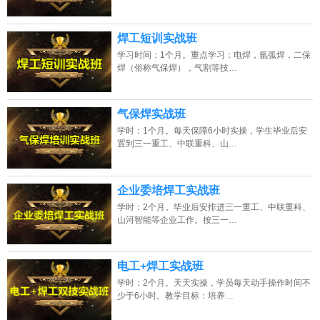
焊工短训实战班
学习时间：1个月。重点学习：电焊，氩弧焊，二保
焊（俗称气保焊），气割等技…
气保焊实战班
学时：1个月。每天保障6小时实操，学生毕业后安
置到三一重工、中联重科、山…
企业委培焊工实战班
学时：2个月。毕业后安排进三一重工、中联重科、
山河智能等企业工作。按三一…
电工+焊工实战班
学时：2个月。天天实操，学员每天动手操作时间不
少于6小时。教学目标：培养…