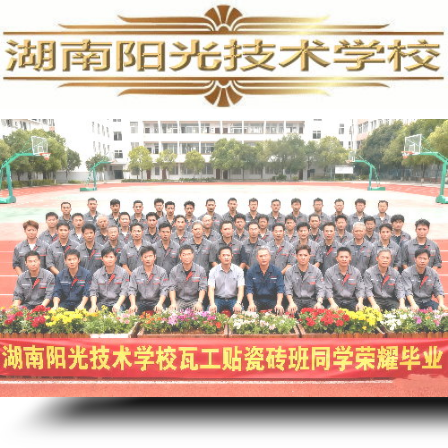
培
训,
水
电
工
培
训,
水
电
安
装
培
训
学
校