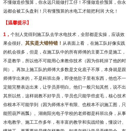
不懂做造价预算，你永远只能做打工仔！不懂做造价预算，你永
远都会被工头盘剥！只有懂预算的水电工才能把利润 大化！
【温馨提示】
1，
个别人觉得到施工队去学水电技术，全部都是实操，应该效
果会很好。
其实是大错特错！
从表面上看 ，在施工队好像实践
的机会很多，但是，在施工队中的所有师傅的主要工作是施工，
不是教学，所以他不可能用心来教你技术（因为你耗掉了他的时
间）。再加上施工队的师傅大多数是文化底子不厚，本身就是跟
师傅学出来的，不是科班出身，即使他肚子里有东西，他也不一
定能完整表达出来，让学员弄明白。他们一般只知其然，说不出
其所以然，这样就教不好学员，学员也只能学些皮毛，核心技术
你根本不可能学到（因为师傅水平有限、也根本不识施工图，只
能照葫芦画瓢）。湖南阳光电子学校的老师都是科班出身，从事
水电教学、施工工作多年，有丰富的教学和实战经验，懂设计、
懂施工，更重要的是懂怎样教学，知道怎样让学员弄懂学会，有