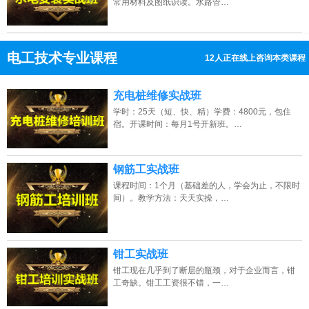
常用材料及图纸识读。水路管…
电工技术专业课程
12人正在线上咨询本类课程
13807313137
点击免费咨询电话：
充电桩维修实战班
学时：25天（短、快、精）学费：4800元，包住
宿。开课时间：每月1号开新班。…
钢筋工实战班
课程时间：1个月（基础差的人，学会为止，不限时
间）。教学方法：天天实操，…
钳工实战班
钳工现在几乎到了断层的瓶颈，对于企业而言，钳
工奇缺。钳工工资很不错，一…