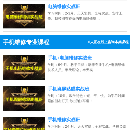
电脑维修实战班
学习时间：2-3月。天天实操、全程实战、安排工
作。我校拥有齐备的电脑维修培…
手机维修专业课程
9人正在线上咨询本类课程
13807313137
点击免费咨询电话：
手机+电脑维修实战班
学时：6个月。教学目标：培养专业手机+电脑维修
技术人员。半天理论，半天实…
手机换屏贴膜实战班
学时：10天。教学特色：短、平、快。为学习时间
紧的朋友打开成功的快车道！…
手机维修实战班
学习时间：2个月。天天实操，全程实战。学校负责