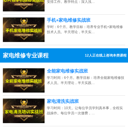
安排工作。教学特点：深入浅…
手机+家电维修实战班
学时：6个月。教学目标：培养专业手机+家电维修
技术人员。半天理论，半天实…
家电维修专业课程
14人正在线上咨询本类课程
13807313137
点击免费咨询电话：
全能家电维修实战班
学习时间：6个月。教学目标：培养全能家电维修技
术人员。半天理论，半天实践…
家电清洗实战班
学习时间：10天。让每位学员学到真本事，全程实
战操作。每位学员一次缴费，…