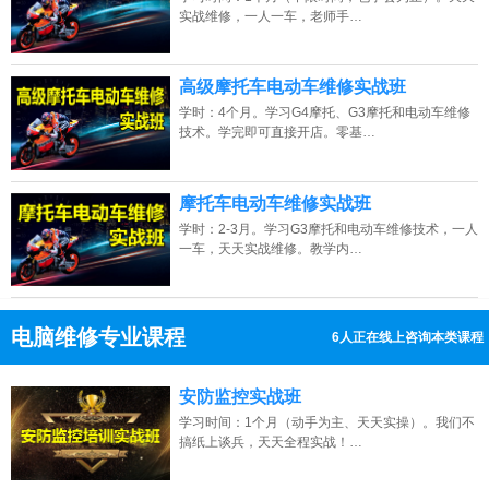
实战维修，一人一车，老师手…
高级摩托车电动车维修实战班
学时：4个月。学习G4摩托、G3摩托和电动车维修
技术。学完即可直接开店。零基…
摩托车电动车维修实战班
学时：2-3月。学习G3摩托和电动车维修技术，一人
一车，天天实战维修。教学内…
电脑维修专业课程
13人正在线上咨询本类课程
13807313137
点击免费咨询电话：
安防监控实战班
学习时间：1个月（动手为主、天天实操）。我们不
搞纸上谈兵，天天全程实战！…