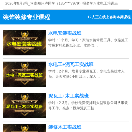
2026年8月8号_浙江杭州杨同学（134****3257）报名学习水电工培训班
装饰装修专业课程
12人正在线上咨询本类课程
2026年8月8号_福建福州王同学（154****1607）报名学习水电工培训班
13807313137
点击免费咨询电话：
水电安装实战班
2026年8月8号_广西南宁马同学（135****3666）报名学习水电工培训班
学时：1个月。学习：家装水路常用工具。水路施工
2026年8月8号黑龙江哈尔滨代同学（131****6928）报名学习水电工培训班
常用材料及图纸识读。水路管…
2026年8月8号_山东济南谭同学（184****7591）报名学习水电工培训班
水电工+泥瓦工实战班
学时：2个月。培养专业泥瓦工、水电安装技术人
员。天天实操6小时以上，深入…
泥瓦工+木工实战班
学时：2-3月。学校免费安排到大型装修公司从事装
修工作。亮点：既学泥瓦工技…
装修木工实战班