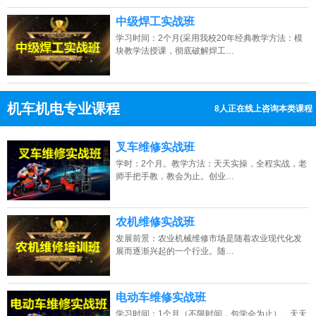
中级焊工实战班
学习时间：2个月(采用我校20年经典教学方法：模
块教学法授课，彻底破解焊工…
机车机电专业课程
8人正在线上咨询本类课程
13807313137
点击免费咨询电话：
叉车维修实战班
学时：2个月。教学方法：天天实操，全程实战，老
师手把手教，教会为止。创业…
农机维修实战班
发展前景：农业机械维修市场是随着农业现代化发
展而逐渐兴起的一个行业。随…
电动车维修实战班
学习时间：1个月（不限时间，包学会为止）。天天